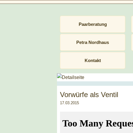
Menü
Menü
Menü
Menü
Menü
Menü
Menü
Navigation
Anlässe
Anlässe
Ablauf
Häufige Fragen
Qualifikation
Gruppetto
Paarthemen
Paarberatung
überspringen
Ablauf
Ablauf
Feedbacks
Berufserfahrung
Fortbildung
Allgemeines
Petra Nordhaus
Kontakt
Vorwürfe als Ventil
17.03.2015