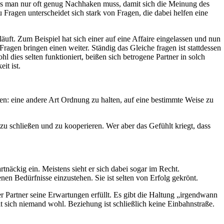
dass man nur oft genug Nachhaken muss, damit sich die Meinung des
 Fragen unterscheidet sich stark von Fragen, die dabei helfen eine
ft. Zum Beispiel hat sich einer auf eine Affaire eingelassen und nun
agen bringen einen weiter. Ständig das Gleiche fragen ist stattdessen
dies selten funktioniert, beißen sich betrogene Partner in solch
it ist.
n: eine andere Art Ordnung zu halten, auf eine bestimmte Weise zu
zu schließen und zu kooperieren. Wer aber das Gefühlt kriegt, dass
artnäckig ein. Meistens sieht er sich dabei sogar im Recht.
enen Bedürfnisse einzustehen. Sie ist selten von Erfolg gekrönt.
er Partner seine Erwartungen erfüllt. Es gibt die Haltung „irgendwann
t sich niemand wohl. Beziehung ist schließlich keine Einbahnstraße.