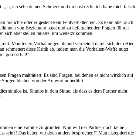
 „Ja, ich sehe deinen Schmerz und du hast recht, ich habe mich falsch
man bräuchte oder er gesteht kein Fehlverhalten ein. Es kann aber auch
rstellungen von Beziehung passt und zu tiefergehenden Fragen führen
an sich aber stellen müsste, um weiterzukommen.
ngreift. Man feuert Vorhaltungen ab und vermeidet damit sich dem Hier
Man schmettert diese Kritik ab, indem man die Vorhalten-Waffe nutzt
el gesetzt hat!“
n Fragen malträtiert. Es sind Fragen, bei denen es nicht wirklich auf
e Sorgen bleiben von der Antwort unberührt.
es sinnlos ist. Sinnlos in dem Sinne, als dass es dem Partner nicht
n.
sammen eine Familie zu gründen. Nun will der Partner doch keine
as sein?! Das hatten wir doch anders besprochen!“ Man akzeptiert die