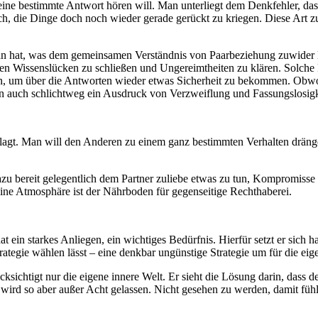
n eine bestimmte Antwort hören will. Man unterliegt dem Denkfehler, 
uch, die Dinge doch noch wieder gerade gerückt zu kriegen. Diese Art zu
an hat, was dem gemeinsamen Verständnis von Paarbeziehung zuwider läu
en Wissenslücken zu schließen und Ungereimtheiten zu klären. Solche Fr
n, um über die Antworten wieder etwas Sicherheit zu bekommen. Obwohl 
en auch schlichtweg ein Ausdruck von Verzweiflung und Fassungslosigke
lagt. Man will den Anderen zu einem ganz bestimmten Verhalten dränge
azu bereit gelegentlich dem Partner zuliebe etwas zu tun, Kompromisse 
 eine Atmosphäre ist der Nährboden für gegenseitige Rechthaberei.
at ein starkes Anliegen, ein wichtiges Bedürfnis. Hierfür setzt er sich h
rategie wählen lässt – eine denkbar ungünstige Strategie um für die eig
ksichtigt nur die eigene innere Welt. Er sieht die Lösung darin, dass d
 wird so aber außer Acht gelassen. Nicht gesehen zu werden, damit fühl