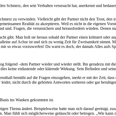
n Schmerz, den sein Verhalten verursacht hat, anerkennt und bedauert:
Schmerz zu verwinden. Vielleicht gibt der Partner nicht den Trost, den 
er gemeinsamen Realität zu akzeptieren. Weil es nicht in die eigenen Vo
 und und. Fragen, die verunsichern und herausfordern würden. Denen m
t gibt. Man holt sie heraus sobald der Partner einen kritisiert oder a
ig alleine auf Achse ist und sich zu wenig Zeit für Zweisamkeit nimmt. 
 mir so etwas vorzuwerfen! Du warst es doch, der damals Alles aufs Spi
 folgend –dem Partner wieder und wieder stellt. Ihn geradezu mit diese
 dies keine entlastende oder klärende Wirkung. Sein Befinden und sein
sthaft bemüht auf die Fragen einzugehen, merkt er mit der Zeit, dass di
 leidet, nicht durch die gehörten Antworten sortieren oder gar beruhige
e Basis ins Wanken gekommen ist.
tigen Thema ändert. Beispielsweise hatte man sich darauf geeinigt, zu
. Man fühlt sich möglicherweise getäuscht oder betrogen. „Wie kann d