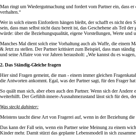
Man ringt um Wiedergutmachung und fordert vom Partner ein, dass er de
verhalten.“
Wer in solch einem Einfordern hängen bleibt, der schafft es nicht den 
sein, dass man selbst nicht dazu bereit ist, das Geschehene als Teil d
würde: über die Beziehungsqualität, eigene Vorstellungen, Werte und
Manches Mal dient solch eine Vorhaltung auch als Waffe, die einem Mach
& Jetzt zu stellen. Der Partner kritisiert zum Beispiel, dass man ständ
und seine Affaire von vor Jahren herausholt: „Wie kannst du es wagen,
2. Das Ständig-Gleiche fragen
Hier sind Fragen gemeint, die man - einem immer gleichen Fragenkatalog
die Antworten ankommt. Egal, was der Partner sagt, für den Frager hat
So quält man sich, aber eben auch den Partner. Wenn sich der Andere ern
weiterhilft. Der Gefühlt-innere-Ausnahmezustand lässt sich für den, der
Was steckt dahinter:
Meistens taucht diese Art von Fragerei auf, wenn in der Beziehung di
Das kann der Fall sein, wenn ein Partner seine Meinung zu einem wich
Kinder mehr. Damit stürzt das geplante Lebensmodell in sich zusammen