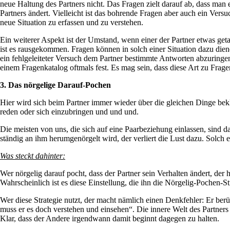
neue Haltung des Partners nicht. Das Fragen zielt darauf ab, dass ma
Partners ändert. Vielleicht ist das bohrende Fragen aber auch ein Vers
neue Situation zu erfassen und zu verstehen.
Ein weiterer Aspekt ist der Umstand, wenn einer der Partner etwas get
ist es rausgekommen. Fragen können in solch einer Situation dazu dien
ein fehlgeleiteter Versuch dem Partner bestimmte Antworten abzuringe
einem Fragenkatalog oftmals fest. Es mag sein, dass diese Art zu Frag
3. Das nörgelige Darauf-Pochen
Hier wird sich beim Partner immer wieder über die gleichen Dinge bek
reden oder sich einzubringen und und und.
Die meisten von uns, die sich auf eine Paarbeziehung einlassen, sind d
ständig an ihm herumgenörgelt wird, der verliert die Lust dazu. Solch
Was steckt dahinter:
Wer nörgelig darauf pocht, dass der Partner sein Verhalten ändert, der h
Wahrscheinlich ist es diese Einstellung, die ihn die Nörgelig-Pochen-St
Wer diese Strategie nutzt, der macht nämlich einen Denkfehler: Er berüc
muss er es doch verstehen und einsehen“. Die innere Welt des Partners
Klar, dass der Andere irgendwann damit beginnt dagegen zu halten.