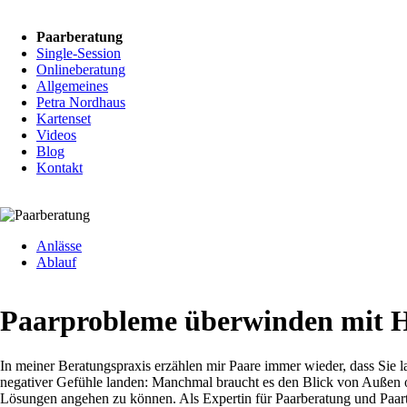
Navigation
Paarberatung
überspringen
Single-Session
Onlineberatung
Allgemeines
Petra Nordhaus
Kartenset
Videos
Blog
Kontakt
Navigation
Anlässe
überspringen
Ablauf
Paarprobleme überwinden mit Hi
In meiner Beratungspraxis erzählen mir Paare immer wieder, dass Sie
negativer Gefühle landen: Manchmal braucht es den Blick von Außen 
Lösungen angehen zu können. Als Expertin für Paarberatung und Paarth